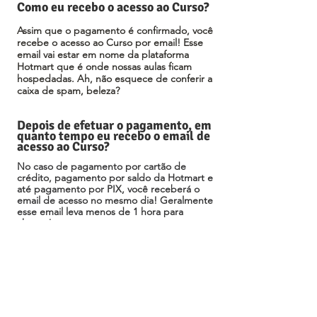
Como eu recebo o acesso ao Curso?
Assim que o pagamento é confirmado, você
recebe o acesso ao Curso por email! Esse
email vai estar em nome da plataforma
Hotmart que é onde nossas aulas ficam
hospedadas. Ah, não esquece de conferir a
caixa de spam, beleza?
Depois de efetuar o pagamento, em
quanto tempo eu recebo o email de
acesso ao Curso?
No caso de pagamento por cartão de
crédito, pagamento por saldo da Hotmart e
até pagamento por PIX, você receberá o
email de acesso no mesmo dia! Geralmente
esse email leva menos de 1 hora para
chegar!
Já no caso de pagamento por Boleto, esse
email de acesso pode levar até 3 dias úteis
para chegar, pois é esse tempo que os
bancos pedem para confirmar seu
pagamento, certo?