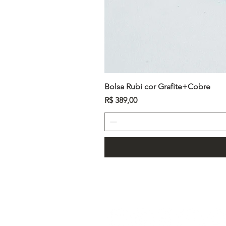
Bolsa Rubi cor Grafite+Cobre
Preço
R$ 389,00
Já conhece nossas red