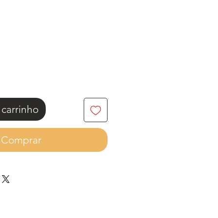
eço
 carrinho
Comprar