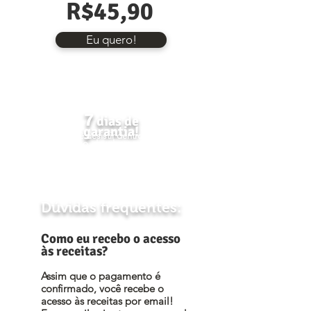
R$45,90
Eu quero!
7
dias de
garantia!
Se você desistir dentro desse
prazo, devolvemos seu
dinheiro de volta!
Dúvidas frequentes:
Como eu recebo o acesso
às receitas?
Assim que o pagamento é
confirmado, você recebe o
acesso às receitas por email!