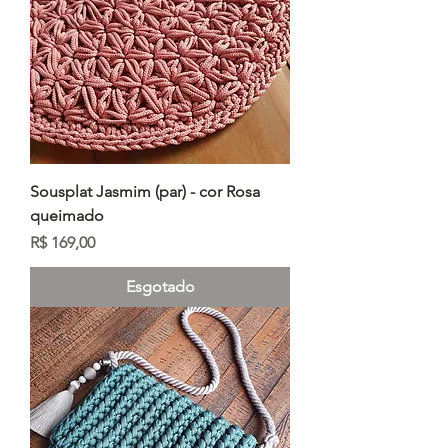
Sousplat Jasmim (par) - cor Rosa
queimado
Preço
R$ 169,00
Esgotado